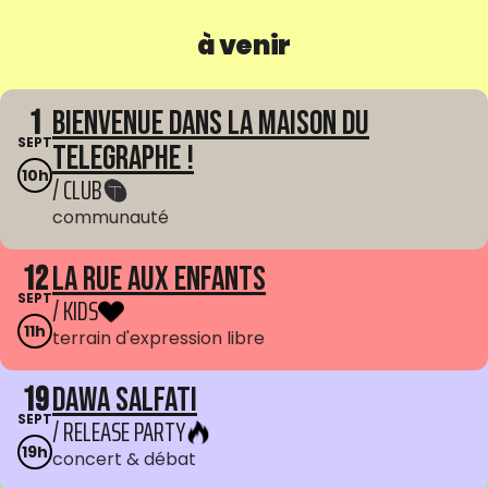
à venir
1
Bienvenue dans La Maison du
SEPT
Telegraphe !
10h
/ CLUB
communauté
12
La Rue aux enfants
SEPT
/ KIDS
11h
terrain d'expression libre
19
Dawa Salfati
SEPT
/ RELEASE PARTY
19h
concert & débat