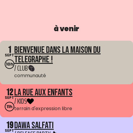
à venir
1
Bienvenue dans La Maison du
SEPT
Telegraphe !
10h
/ CLUB
communauté
12
La Rue aux enfants
SEPT
/ KIDS
11h
terrain d'expression libre
19
Dawa Salfati
SEPT