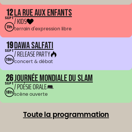
12
La Rue aux enfants
SEPT
/ KIDS
11h
terrain d'expression libre
19
Dawa Salfati
SEPT
/ RELEASE PARTY
19h
concert & débat
26
Journée mondiale du Slam
SEPT
/ POÉSIE ORALE
18h
scène ouverte
Toute la programmation