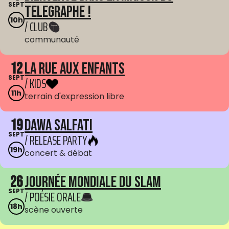
SEPT
Telegraphe !
10h
/ CLUB
communauté
12
La Rue aux enfants
SEPT
/ KIDS
11h
terrain d'expression libre
19
Dawa Salfati
SEPT
/ RELEASE PARTY
19h
concert & débat
26
Journée mondiale du Slam
SEPT
/ POÉSIE ORALE
18h
scène ouverte