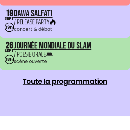
19
Dawa Salfati
SEPT
/ RELEASE PARTY
19h
concert & débat
26
Journée mondiale du Slam
SEPT
/ POÉSIE ORALE
18h
scène ouverte
Toute la programmation