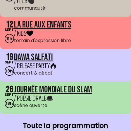
/ CLUB
communauté
12
La Rue aux enfants
SEPT
/ KIDS
11h
terrain d'expression libre
19
Dawa Salfati
SEPT
/ RELEASE PARTY
19h
concert & débat
26
Journée mondiale du Slam
SEPT
/ POÉSIE ORALE
18h
scène ouverte
Toute la programmation