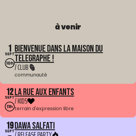
à venir
1
Bienvenue dans La Maison du
SEPT
Telegraphe !
10h
/ CLUB
communauté
12
La Rue aux enfants
SEPT
/ KIDS
11h
terrain d'expression libre
19
Dawa Salfati
SEPT
/ RELEASE PARTY