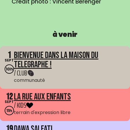
Crédit photo : Vincent Bérenger
à venir
1
Bienvenue dans La Maison du
SEPT
Telegraphe !
10h
/ CLUB
communauté
12
La Rue aux enfants
SEPT
/ KIDS
11h
terrain d'expression libre
19
Dawa Salfati