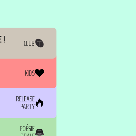
 !
CLUB
KIDS
RELEASE
PARTY
POÉSIE