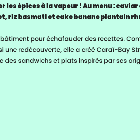
 les épices à la vapeur ! Au menu : caviar
t, riz basmati et cake banane plantain rh
le bâtiment pour échafauder des recettes. C
i une redécouverte, elle a créé Caraï-Bay St
e des sandwichs et plats inspirés par ses ori