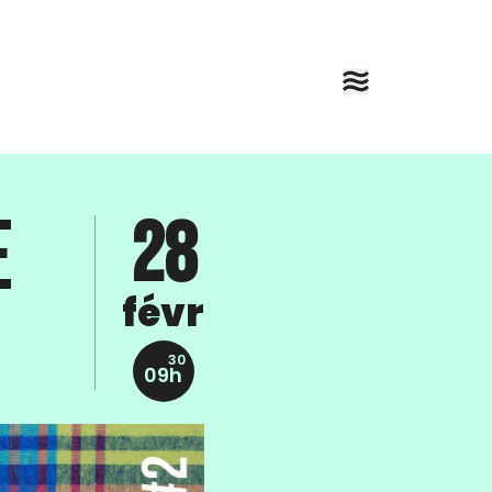
e
28
févr
30
09h