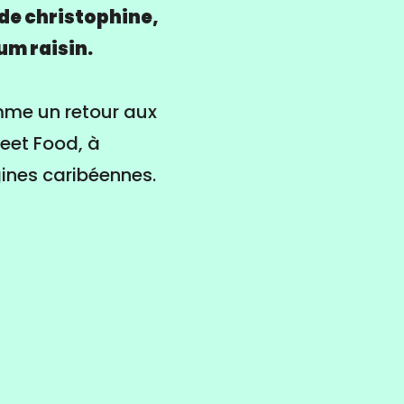
 de christophine,
um raisin.
omme un retour aux
reet Food, à
gines caribéennes.