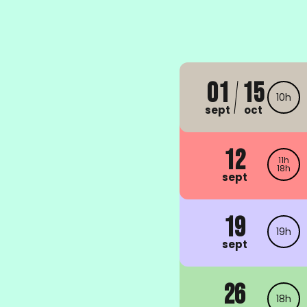
01
15
10h
sept
oct
12
11h
18h
sept
19
19h
sept
26
18h