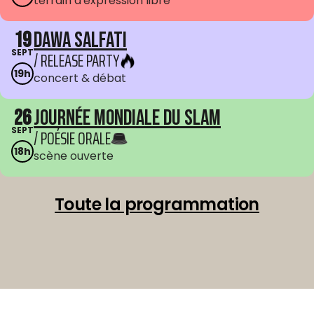
terrain d'expression libre
19
Dawa Salfati
SEPT
/ RELEASE PARTY
19h
concert & débat
26
Journée mondiale du Slam
SEPT
/ POÉSIE ORALE
18h
scène ouverte
Toute la programmation