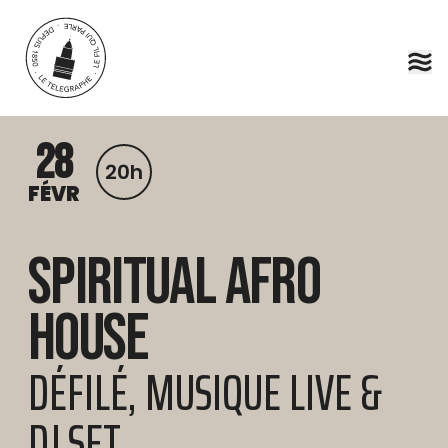
Aller au contenu principal
28
20h
FÉVR
Spiritual Afro
House
DÉFILÉ, MUSIQUE LIVE &
DJ SET