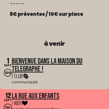
-----
8€ préventes / 10€ sur place
à venir
1
Bienvenue dans La Maison du
SEPT
Telegraphe !
10h
/ CLUB
communauté
12
La Rue aux enfants
SEPT
/ KIDS
11h