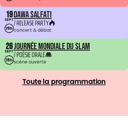
19
Dawa Salfati
SEPT
/ RELEASE PARTY
19h
concert & débat
26
Journée mondiale du Slam
SEPT
/ POÉSIE ORALE
18h
scène ouverte
Toute la programmation