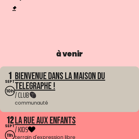
+
à venir
1
Bienvenue dans La Maison du
SEPT
Telegraphe !
10h
/ CLUB
communauté
12
La Rue aux enfants
SEPT
/ KIDS
11h
terrain d'expression libre