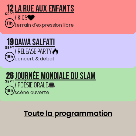
12
La Rue aux enfants
SEPT
/ KIDS
11h
terrain d'expression libre
19
Dawa Salfati
SEPT
/ RELEASE PARTY
19h
concert & débat
26
Journée mondiale du Slam
SEPT
/ POÉSIE ORALE
18h
scène ouverte
Toute la programmation