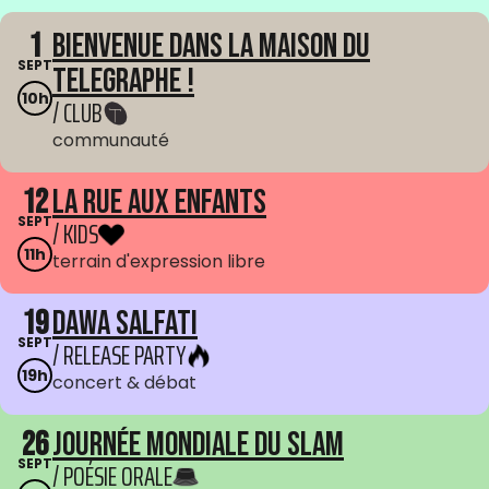
1
Bienvenue dans La Maison du
SEPT
Telegraphe !
10h
/ CLUB
communauté
12
La Rue aux enfants
SEPT
/ KIDS
11h
terrain d'expression libre
19
Dawa Salfati
SEPT
/ RELEASE PARTY
19h
concert & débat
26
Journée mondiale du Slam
SEPT
/ POÉSIE ORALE