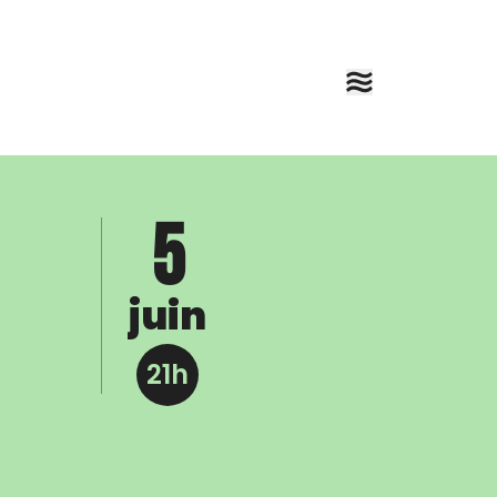
5
juin
21h