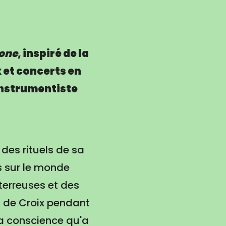
ione
, inspiré de la
x et concerts en
instrumentiste
 des rituels de sa
s sur le monde
terreuses et des
n de Croix pendant
la conscience qu'a