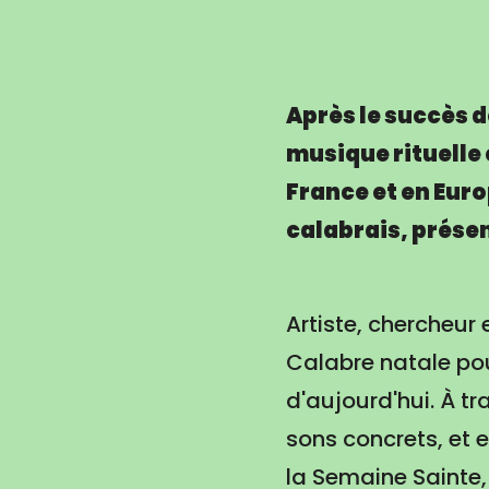
Après le succès 
musique rituelle 
France et en Eur
calabrais, prése
Artiste, chercheur 
Calabre natale po
d'aujourd'hui. À t
sons concrets, et 
la Semaine Sainte