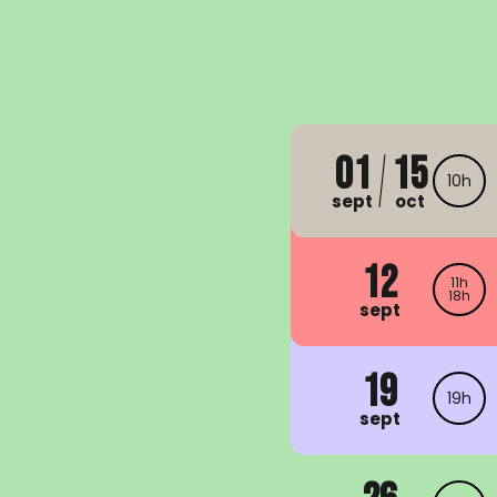
01
15
10h
sept
oct
12
11h
18h
sept
19
19h
sept