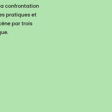
sa confrontation
les pratiques et
cène par trois
que.