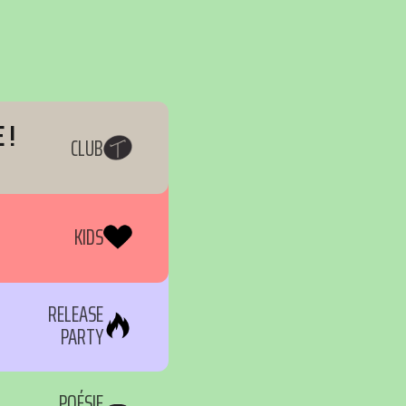
 !
CLUB
KIDS
RELEASE
PARTY
POÉSIE