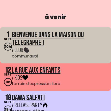
à venir
1
Bienvenue dans La Maison du
SEPT
Telegraphe !
10h
/ CLUB
communauté
12
La Rue aux enfants
SEPT
/ KIDS
11h
terrain d'expression libre
19
Dawa Salfati
SEPT
/ RELEASE PARTY
19h