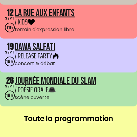
12
La Rue aux enfants
SEPT
/ KIDS
11h
terrain d'expression libre
19
Dawa Salfati
SEPT
/ RELEASE PARTY
19h
concert & débat
26
Journée mondiale du Slam
SEPT
/ POÉSIE ORALE
18h
scène ouverte
Toute la programmation