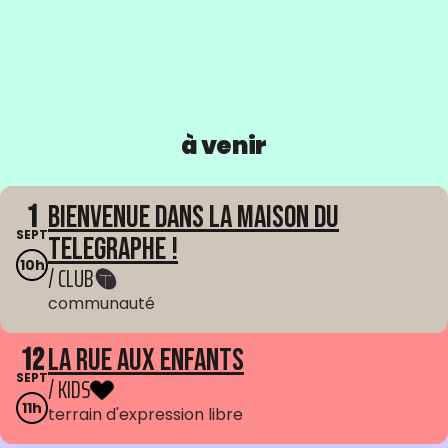
à venir
1
Bienvenue dans La Maison du
SEPT
Telegraphe !
10h
/ CLUB
communauté
12
La Rue aux enfants
SEPT
/ KIDS
11h
terrain d'expression libre