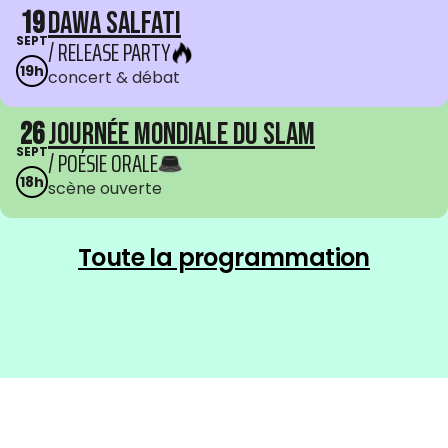
19
Dawa Salfati
SEPT
/ RELEASE PARTY
19h
concert & débat
26
Journée mondiale du Slam
SEPT
/ POÉSIE ORALE
18h
scène ouverte
Toute la programmation