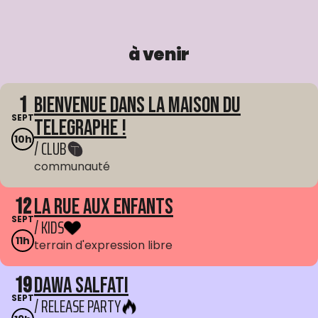
à venir
1
Bienvenue dans La Maison du
SEPT
Telegraphe !
10h
/ CLUB
communauté
12
La Rue aux enfants
SEPT
/ KIDS
11h
terrain d'expression libre
19
Dawa Salfati
SEPT
/ RELEASE PARTY