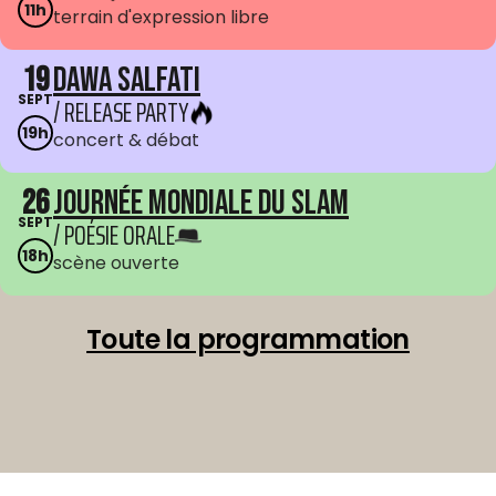
11h
terrain d'expression libre
19
Dawa Salfati
SEPT
/ RELEASE PARTY
19h
concert & débat
26
Journée mondiale du Slam
SEPT
/ POÉSIE ORALE
18h
scène ouverte
Toute la programmation