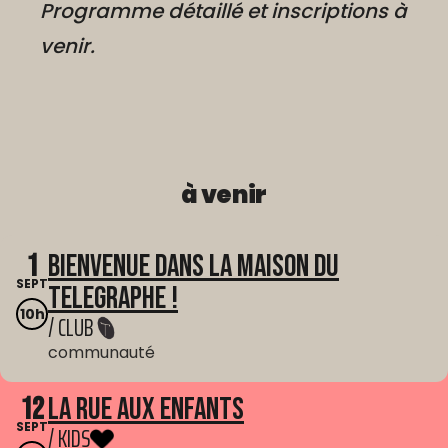
Programme détaillé et inscriptions à
venir.
à venir
1
Bienvenue dans La Maison du
SEPT
Telegraphe !
10h
/ CLUB
communauté
12
La Rue aux enfants
SEPT
/ KIDS