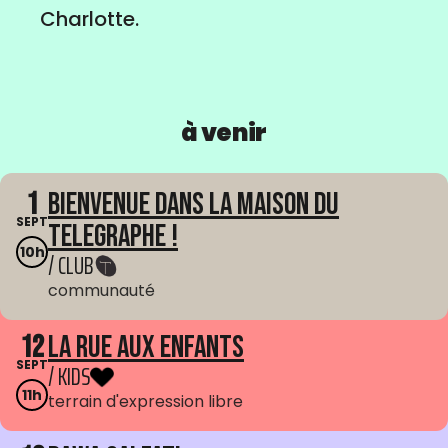
Charlotte.
à venir
1
Bienvenue dans La Maison du
SEPT
Telegraphe !
10h
/ CLUB
communauté
12
La Rue aux enfants
SEPT
/ KIDS
11h
terrain d'expression libre