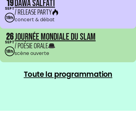
19
Dawa Salfati
SEPT
/ RELEASE PARTY
19h
concert & débat
26
Journée mondiale du Slam
SEPT
/ POÉSIE ORALE
18h
scène ouverte
Toute la programmation