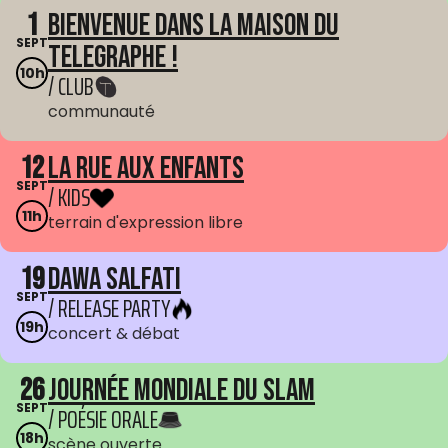
1
Bienvenue dans La Maison du
SEPT
Telegraphe !
10h
/ CLUB
communauté
12
La Rue aux enfants
SEPT
/ KIDS
11h
terrain d'expression libre
19
Dawa Salfati
SEPT
/ RELEASE PARTY
19h
concert & débat
26
Journée mondiale du Slam
SEPT
/ POÉSIE ORALE
18h
scène ouverte