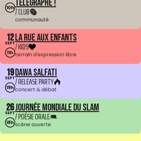
Telegraphe !
10h
/ CLUB
communauté
12
La Rue aux enfants
SEPT
/ KIDS
11h
terrain d'expression libre
19
Dawa Salfati
SEPT
/ RELEASE PARTY
19h
concert & débat
26
Journée mondiale du Slam
SEPT
/ POÉSIE ORALE
18h
scène ouverte