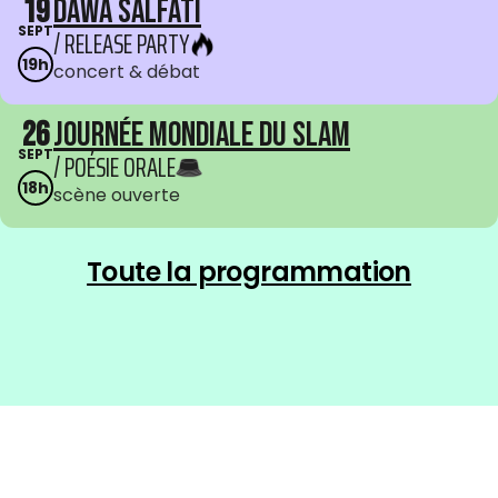
19
Dawa Salfati
SEPT
/ RELEASE PARTY
19h
concert & débat
26
Journée mondiale du Slam
SEPT
/ POÉSIE ORALE
18h
scène ouverte
Toute la programmation