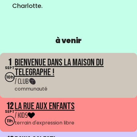
Charlotte.
à venir
1
Bienvenue dans La Maison du
SEPT
Telegraphe !
10h
/ CLUB
communauté
12
La Rue aux enfants
SEPT
/ KIDS
11h
terrain d'expression libre