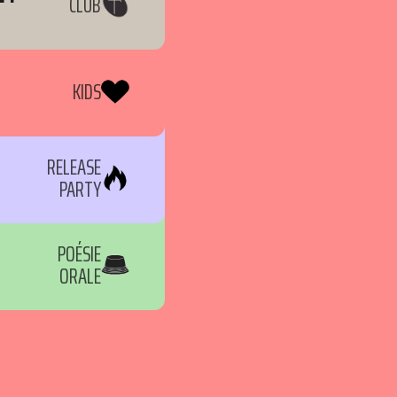
CLUB
KIDS
RELEASE
PARTY
POÉSIE
ORALE