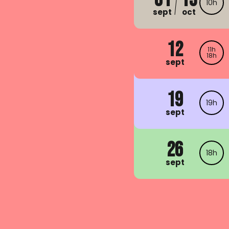
10h
sept
oct
12
11h
18h
sept
19
19h
sept
26
18h
sept