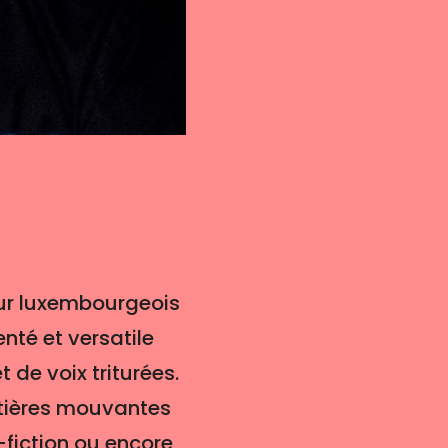
ur luxembourgeois
té et versatile
de voix triturées.
ntières mouvantes
-fiction ou encore