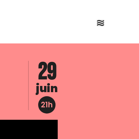
29
juin
21h