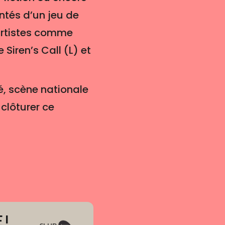
ntés d’un jeu de
artistes comme
Siren’s Call (L) et
é, scène nationale
 clôturer ce
 !