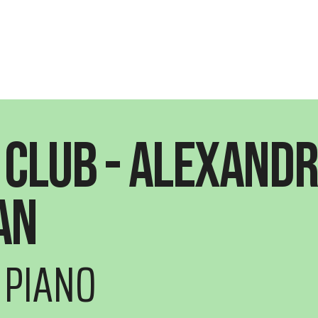
 Club - Alexand
an
 PIANO