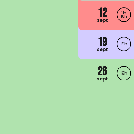
12
11h
18h
sept
19
19h
sept
26
18h
sept