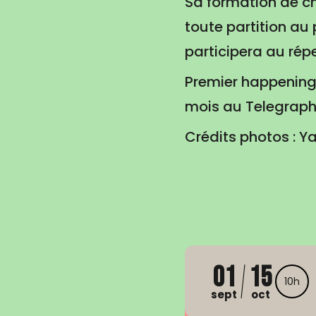
Sa formation de ch
toute partition au
participera au rép
Premier happening
mois au Telegraph
Crédits photos : 
01
15
10h
sept
oct