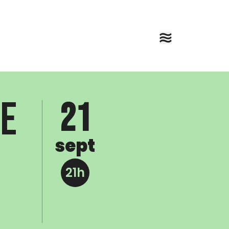
re
21
sept
21h