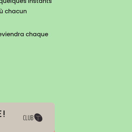
 quelques instants
 où chacun
reviendra chaque
 !
CLUB