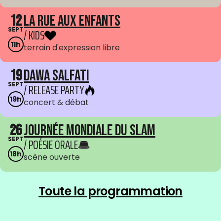
12
La Rue aux enfants
SEPT
/ KIDS
11h
terrain d'expression libre
19
Dawa Salfati
SEPT
/ RELEASE PARTY
19h
concert & débat
26
Journée mondiale du Slam
SEPT
/ POÉSIE ORALE
18h
scène ouverte
Toute la programmation