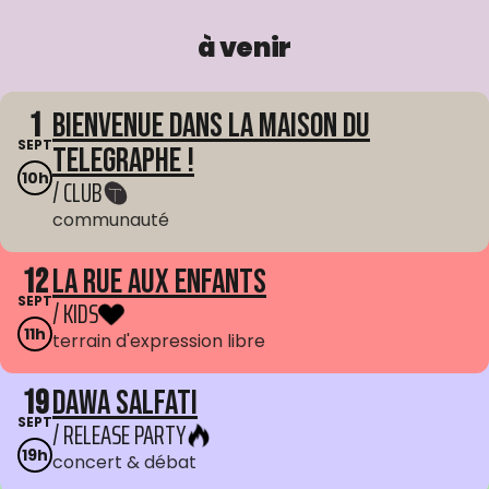
à venir
1
Bienvenue dans La Maison du
SEPT
Telegraphe !
10h
/ CLUB
communauté
12
La Rue aux enfants
SEPT
/ KIDS
11h
terrain d'expression libre
19
Dawa Salfati
SEPT
/ RELEASE PARTY
19h
concert & débat