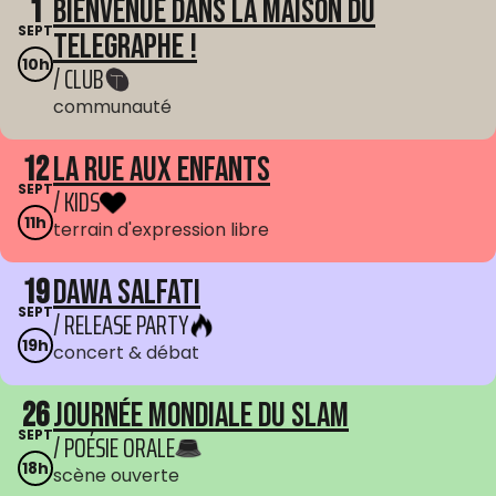
1
Bienvenue dans La Maison du
SEPT
Telegraphe !
10h
/ CLUB
communauté
12
La Rue aux enfants
SEPT
/ KIDS
11h
terrain d'expression libre
19
Dawa Salfati
SEPT
/ RELEASE PARTY
19h
concert & débat
26
Journée mondiale du Slam
SEPT
/ POÉSIE ORALE
18h
scène ouverte