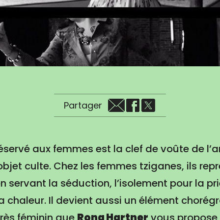
Partager
réservé aux femmes est la clef de voûte de l’a
’objet culte. Chez les femmes tziganes, ils rep
 servant la séduction, l’isolement pour la pri
la chaleur. Il devient aussi un élément chorég
très féminin que
Rona Hartner
vous propose 