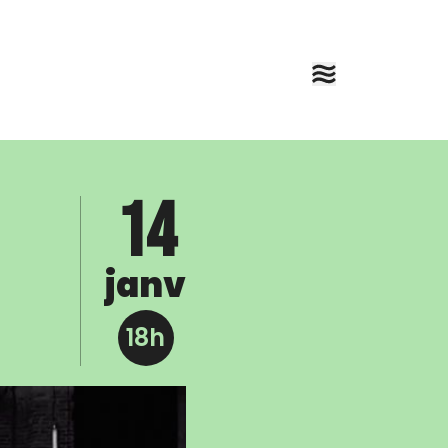
14
janv
18h