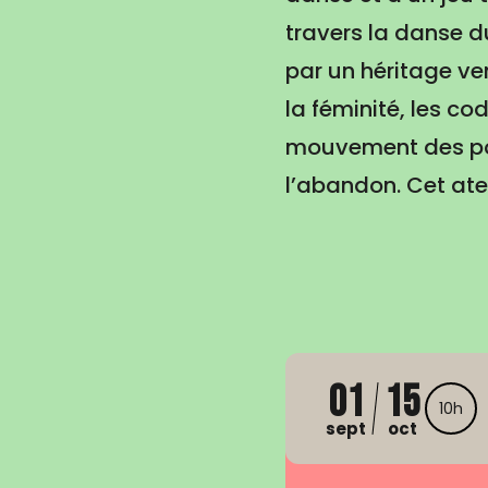
travers la danse d
par un héritage v
la féminité, les c
mouvement des poi
l’abandon. Cet atel
01
15
10h
sept
oct