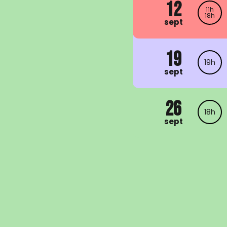
12
11h
18h
sept
19
19h
sept
26
18h
sept