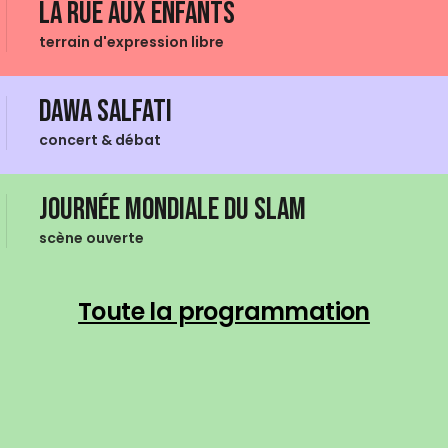
La Rue aux enfants
terrain d'expression libre
Dawa Salfati
concert & débat
Journée mondiale du Slam
scène ouverte
Toute la programmation