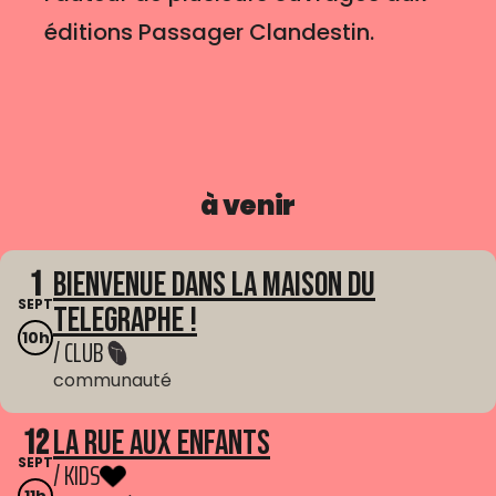
éditions Passager Clandestin.
à venir
1
Bienvenue dans La Maison du
SEPT
Telegraphe !
10h
/ CLUB
communauté
12
La Rue aux enfants
SEPT
/ KIDS