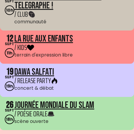
SEPT
Telegraphe !
10h
/ CLUB
communauté
12
La Rue aux enfants
SEPT
/ KIDS
11h
terrain d'expression libre
19
Dawa Salfati
SEPT
/ RELEASE PARTY
19h
concert & débat
26
Journée mondiale du Slam
SEPT
/ POÉSIE ORALE
18h
scène ouverte