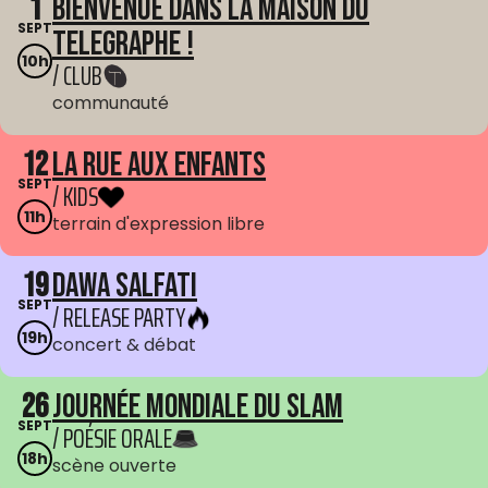
1
Bienvenue dans La Maison du
SEPT
Telegraphe !
10h
/ CLUB
communauté
12
La Rue aux enfants
SEPT
/ KIDS
11h
terrain d'expression libre
19
Dawa Salfati
SEPT
/ RELEASE PARTY
19h
concert & débat
26
Journée mondiale du Slam
SEPT
/ POÉSIE ORALE
18h
scène ouverte