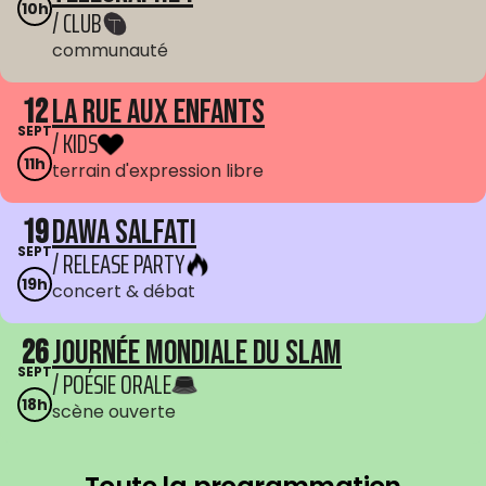
10h
/ CLUB
communauté
12
La Rue aux enfants
SEPT
/ KIDS
11h
terrain d'expression libre
19
Dawa Salfati
SEPT
/ RELEASE PARTY
19h
concert & débat
26
Journée mondiale du Slam
SEPT
/ POÉSIE ORALE
18h
scène ouverte