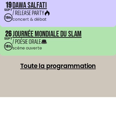
19
Dawa Salfati
SEPT
/ RELEASE PARTY
19h
concert & débat
26
Journée mondiale du Slam
SEPT
/ POÉSIE ORALE
18h
scène ouverte
Toute la programmation