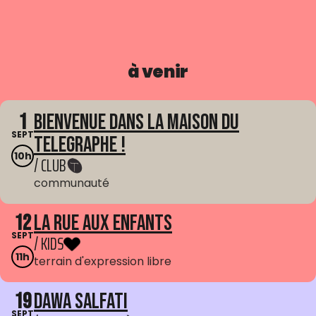
à venir
1
Bienvenue dans La Maison du
SEPT
Telegraphe !
10h
/ CLUB
communauté
12
La Rue aux enfants
SEPT
/ KIDS
11h
terrain d'expression libre
19
Dawa Salfati
SEPT