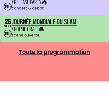
/ RELEASE PARTY
19h
concert & débat
26
Journée mondiale du Slam
SEPT
/ POÉSIE ORALE
18h
scène ouverte
Toute la programmation