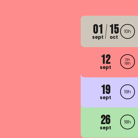
01
15
10h
sept
oct
12
11h
18h
sept
19
19h
sept
26
18h
sept