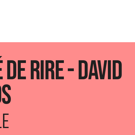
 de rire - David
os
LE