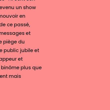
t devenu un show
émouvoir en
 de ce passé,
s messages et
le piège du
 public jubile et
rappeur et
n binôme plus que
rent mais