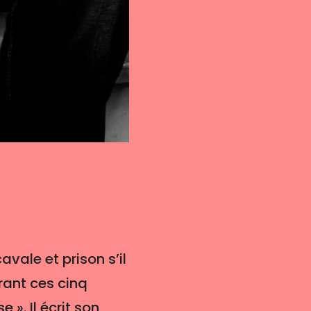
vale et prison s’il
urant ces cinq
». Il écrit son