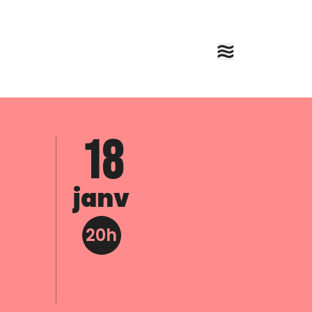
18
janv
20h