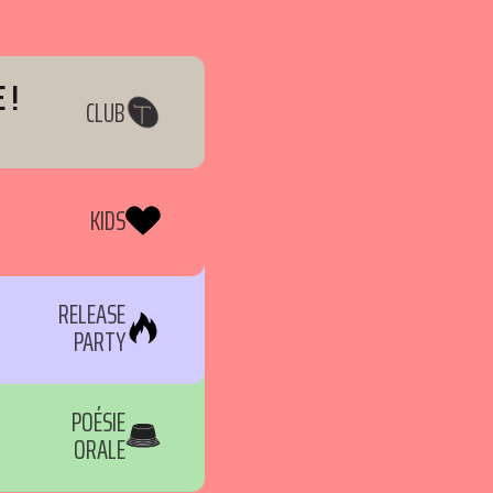
 !
CLUB
KIDS
RELEASE
PARTY
POÉSIE
ORALE