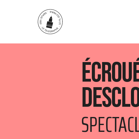
Aller au contenu principal
Écroué
Descl
SPECTAC