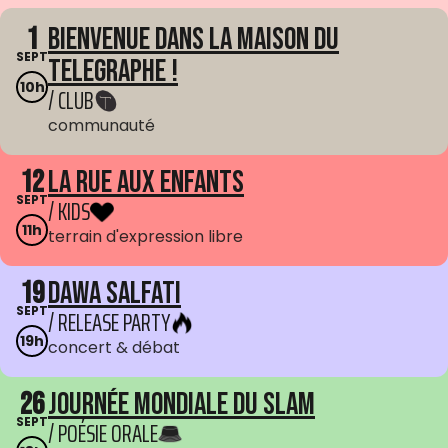
1
Bienvenue dans La Maison du
SEPT
Telegraphe !
10h
/ CLUB
communauté
12
La Rue aux enfants
SEPT
/ KIDS
11h
terrain d'expression libre
19
Dawa Salfati
SEPT
/ RELEASE PARTY
19h
concert & débat
26
Journée mondiale du Slam
SEPT
/ POÉSIE ORALE