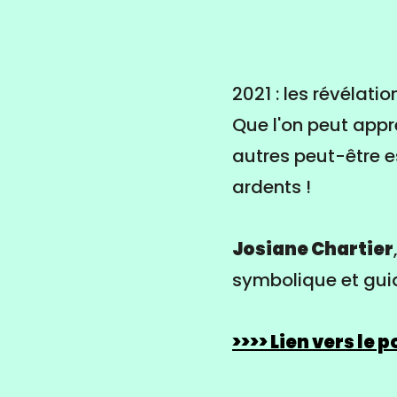
2021 : les révélation
Que l'on peut appr
autres peut-être e
ardents !
Josiane Chartier
symbolique et gui
>>>> Lien vers le 