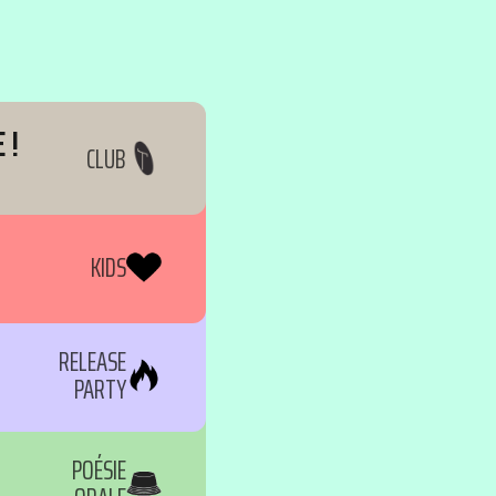
 !
CLUB
KIDS
RELEASE
PARTY
POÉSIE