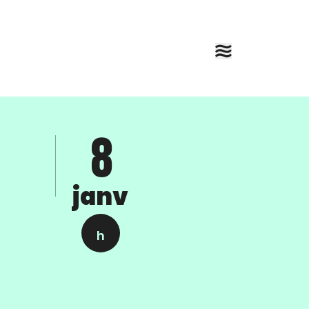
8
janv
h