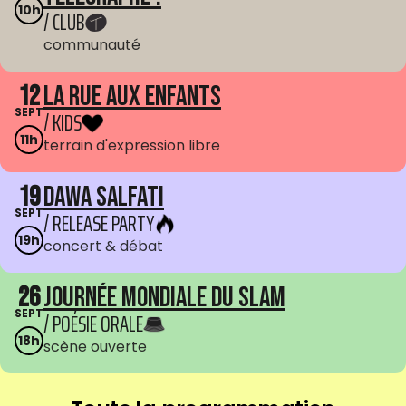
10h
/ CLUB
communauté
12
La Rue aux enfants
SEPT
/ KIDS
11h
terrain d'expression libre
19
Dawa Salfati
SEPT
/ RELEASE PARTY
19h
concert & débat
26
Journée mondiale du Slam
SEPT
/ POÉSIE ORALE
18h
scène ouverte