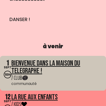
DANSER !
à venir
1
Bienvenue dans La Maison du
SEPT
Telegraphe !
10h
/ CLUB
communauté
12
La Rue aux enfants
SEPT
/ KIDS