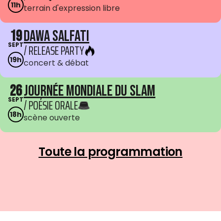
11h
terrain d'expression libre
19
Dawa Salfati
SEPT
/ RELEASE PARTY
19h
concert & débat
26
Journée mondiale du Slam
SEPT
/ POÉSIE ORALE
18h
scène ouverte
Toute la programmation