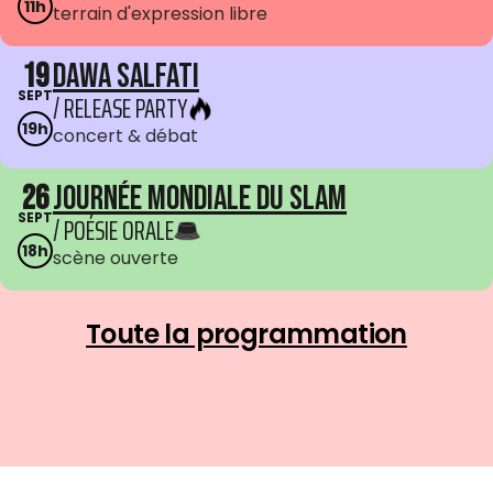
11h
terrain d'expression libre
19
Dawa Salfati
SEPT
/ RELEASE PARTY
19h
concert & débat
26
Journée mondiale du Slam
SEPT
/ POÉSIE ORALE
18h
scène ouverte
Toute la programmation