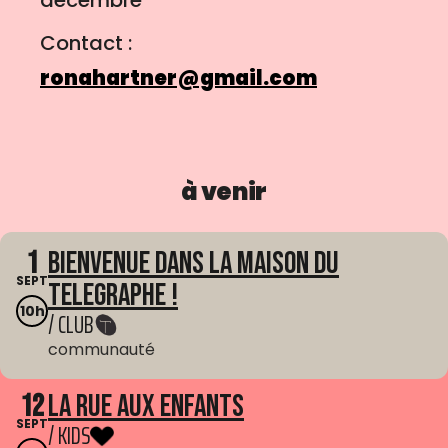
décembre
Contact :
ronahartner@gmail.com
à venir
1
Bienvenue dans La Maison du
SEPT
Telegraphe !
10h
/ CLUB
communauté
12
La Rue aux enfants
SEPT
/ KIDS