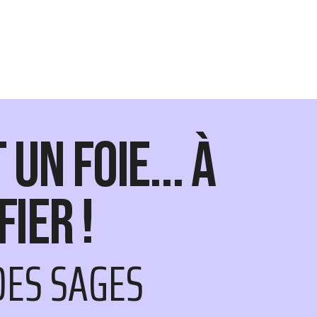
t un foie... À
ier !
DES SAGES