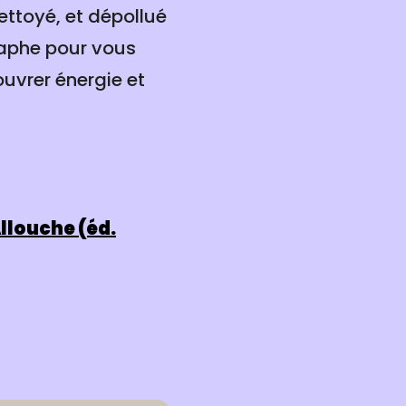
nettoyé, et dépollué
raphe pour vous
ouvrer énergie et
llouche (éd.