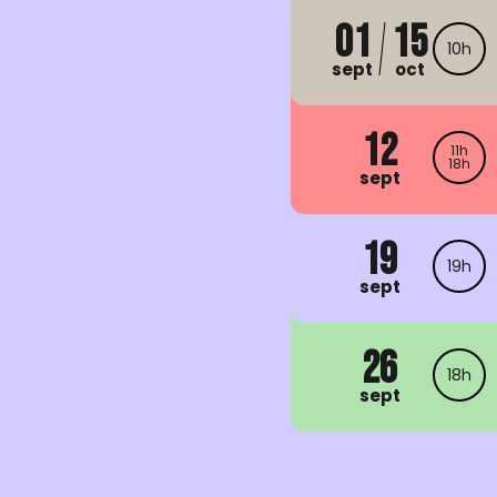
01
15
10h
sept
oct
12
11h
18h
sept
19
19h
sept
26
18h
sept