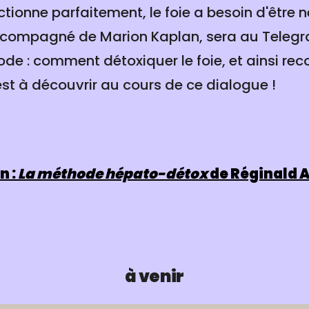
ctionne parfaitement, le foie a besoin d'être 
 accompagné de Marion Kaplan, sera au Teleg
de : comment détoxiquer le foie, et ainsi rec
est à découvrir au cours de ce dialogue !
n :
La méthode hépato-détox
de Réginald A
à venir