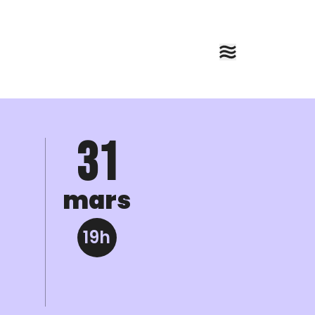
31
mars
19h