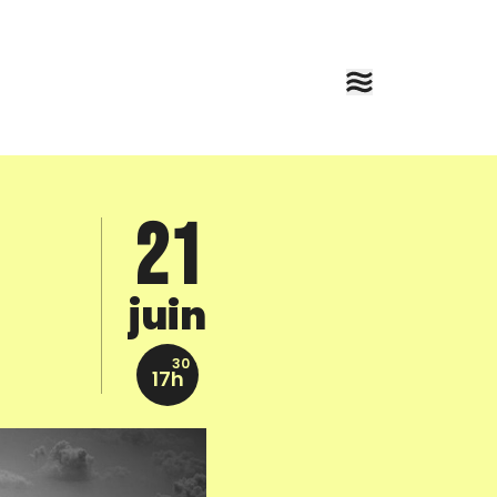
21
juin
30
17h