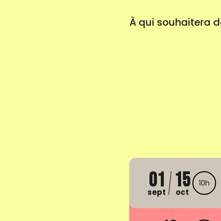
À qui souhaitera d
01
15
10h
sept
oct