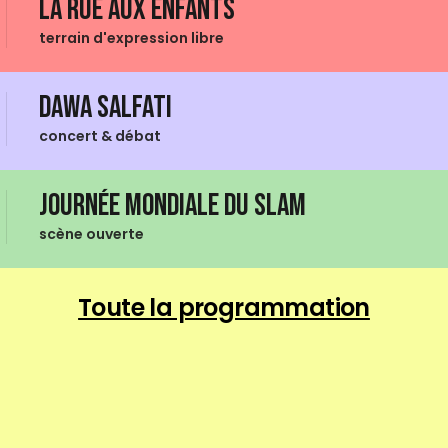
La Rue aux enfants
terrain d'expression libre
Dawa Salfati
concert & débat
Journée mondiale du Slam
scène ouverte
Toute la programmation