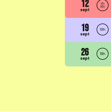
12
11h
18h
sept
19
19h
sept
26
18h
sept