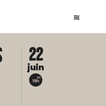
s
22
juin
30
19h