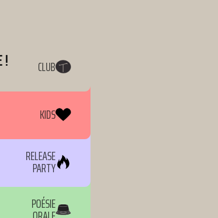
 !
CLUB
KIDS
RELEASE
PARTY
POÉSIE
ORALE