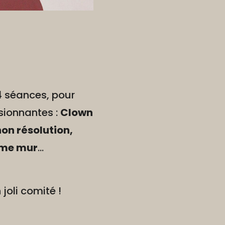
 séances, pour
sionnantes :
Clown
non résolution,
ième mur
...
joli comité !