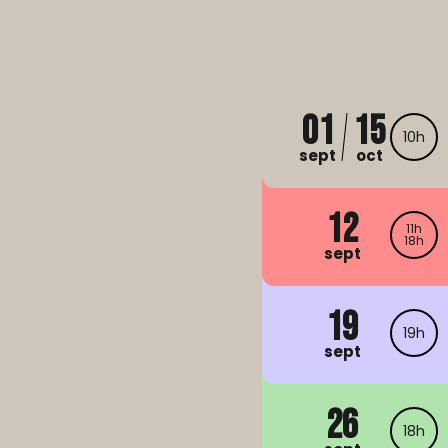
01
15
10h
sept
oct
12
11h
18h
sept
19
19h
sept
26
18h