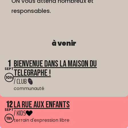
ON vous attend nombreux et
responsables.
à venir
1
Bienvenue dans La Maison du
SEPT
Telegraphe !
10h
/ CLUB
communauté
12
La Rue aux enfants
SEPT
/ KIDS
11h
terrain d'expression libre