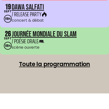
19
Dawa Salfati
SEPT
/ RELEASE PARTY
19h
concert & débat
26
Journée mondiale du Slam
SEPT
/ POÉSIE ORALE
18h
scène ouverte
Toute la programmation