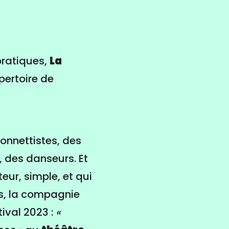
 pratiques,
La
pertoire de
onnettistes, des
 des danseurs. Et
ur, simple, et qui
is, la compagnie
tival 2023 :
«