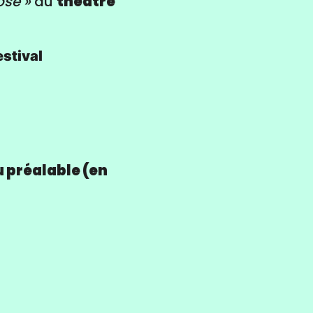
se »
au
théâtre
estival
u préalable (en
s