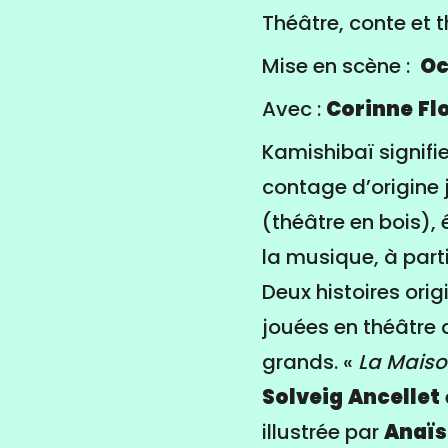
Théâtre, conte et t
Mise en scène :
Oc
Avec :
Corinne
Fl
Kamishibaï signifie
contage d’origine 
(théâtre en bois),
la musique, à part
Deux histoires ori
jouées en théâtre d
grands. «
La Mais
Solveig
Ancellet
illustrée par
Anaïs