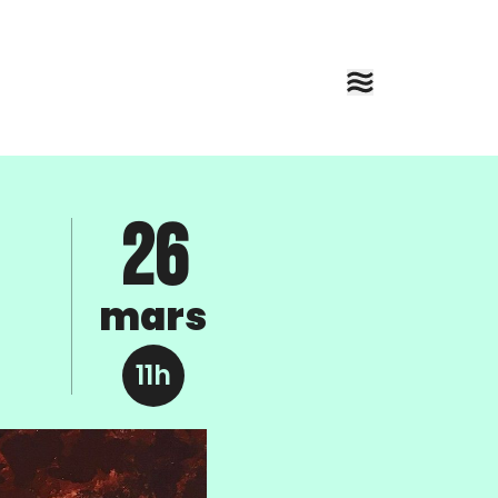
26
mars
11h