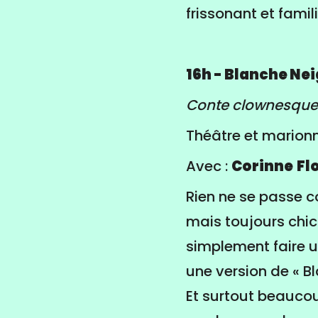
frissonant et famili
16h - Blanche Ne
Conte clownesque 
Théâtre et marionn
Avec :
Corinne
Fl
Rien ne se passe 
mais toujours chic
simplement faire un
une version de « B
Et surtout beaucou