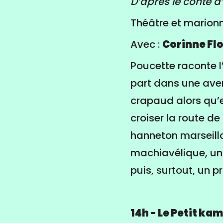
D’après le conte 
Théâtre et marionn
Avec :
Corinne Fl
Poucette raconte l’
part dans une aven
crapaud alors qu’e
croiser la route de
hanneton marseilla
machiavélique, un 
puis, surtout, un pr
14h - Le Petit ka