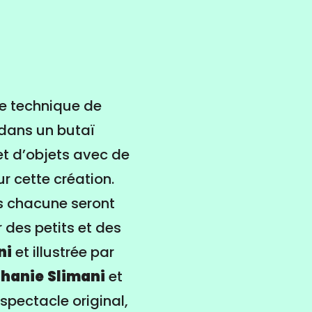
ne technique de
 dans un butaï
et d’objets avec de
r cette création.
es chacune seront
 des petits et des
ni
et illustrée par
phanie
Slimani
et
spectacle original,