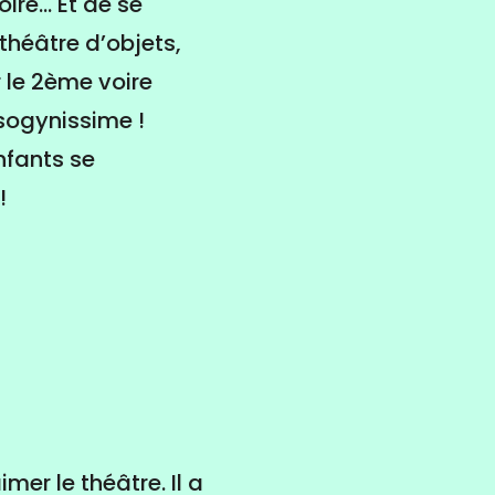
oire… Et de se
 théâtre d’objets,
 le 2ème voire
isogynissime !
nfants se
!
mer le théâtre. Il a