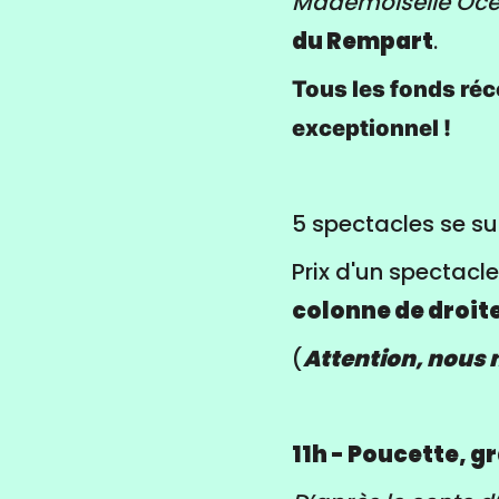
Mademoiselle Océ
du Rempart
.
Tous les fonds réco
exceptionnel !
5 spectacles se su
Prix d'un spectacle
colonne de droite
(
Attention, nous 
11h - Poucette, 