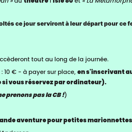
an »
au
théâtre
l’
Isle 80
et
« La Métamorpho
ltés ce jour serviront à leur départ pour ce f
ccèderont tout au long de la journée.
 : 10 € - à payer sur place,
en s'inscrivant a
 si vous réservez par ordinateur).
ne prenons pas la CB !
)
grande aventure pour petites marionnette