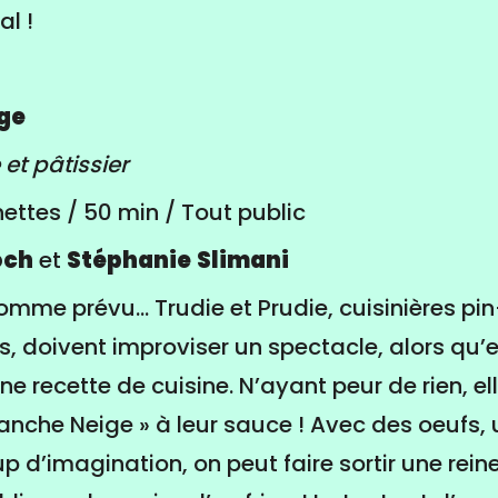
al !
ige
et pâtissier
ettes / 50 min / Tout public
och
et
Stéphanie
Slimani
comme prévu… Trudie et Prudie, cuisinières p
s, doivent improviser un spectacle, alors qu’e
e recette de cuisine. N’ayant peur de rien, e
lanche Neige » à leur sauce ! Avec des oeufs,
p d’imagination, on peut faire sortir une rein