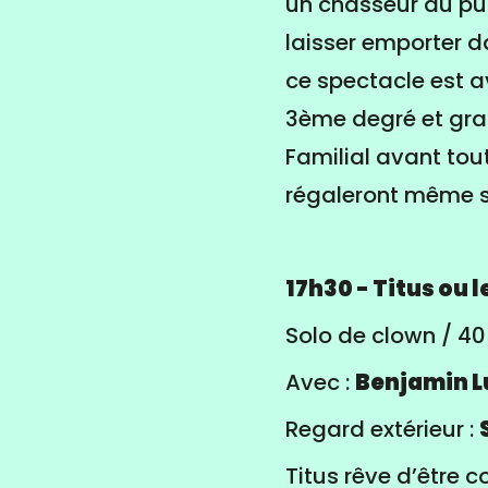
un chasseur du publ
laisser emporter da
ce spectacle est a
3ème degré et grat
Familial avant tou
régaleront même s’
17h30 - Titus ou l
Solo de clown / 40
Avec :
Benjamin L
Regard extérieur :
Titus rêve d’être c