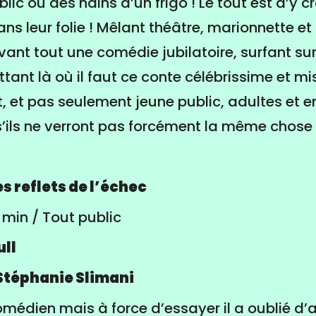
ic ou des nains d’un frigo ! Le tout est d’y cr
ns leur folie ! Mêlant théâtre, marionnette et
vant tout une comédie jubilatoire, surfant sur
tant là où il faut ce conte célébrissime et m
t, et pas seulement jeune public, adultes et e
ils ne verront pas forcément la même chose 
es reflets de l’échec
 min / Tout public
ull
Stéphanie Slimani
omédien mais à force d’essayer il a oublié d’ai