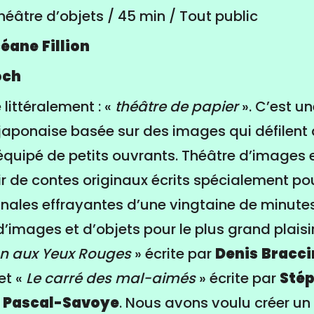
héâtre d’objets / 45 min / Tout public
éane
Fillion
och
 littéralement : «
théâtre de papier
». C’est u
japonaise basée sur des images qui défilent
 équipé de petits ouvrants. Théâtre d’images 
ir de contes originaux écrits spécialement pou
ginales effrayantes d’une vingtaine de minut
’images et d’objets pour le plus grand plaisir
on aux Yeux Rouges
» écrite par
Denis
Bracci
et «
Le carré des mal-aimés
» écrite par
Sté
Pascal-Savoye
. Nous avons voulu créer un 