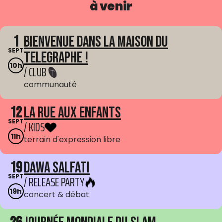
à venir
1
Bienvenue dans La Maison du
SEPT
Telegraphe !
10h
/ CLUB
communauté
12
La Rue aux enfants
SEPT
/ KIDS
11h
terrain d'expression libre
19
Dawa Salfati
SEPT
/ RELEASE PARTY
19h
concert & débat