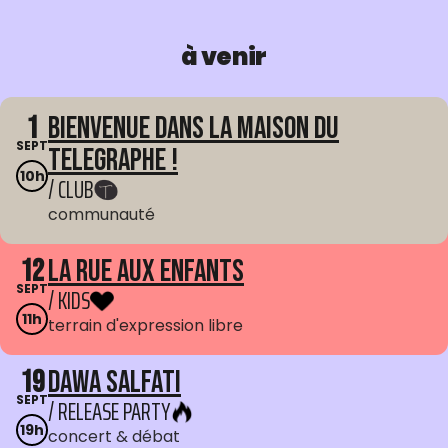
à venir
1
Bienvenue dans La Maison du
SEPT
Telegraphe !
10h
/ CLUB
communauté
12
La Rue aux enfants
SEPT
/ KIDS
11h
terrain d'expression libre
19
Dawa Salfati
SEPT
/ RELEASE PARTY
19h
concert & débat