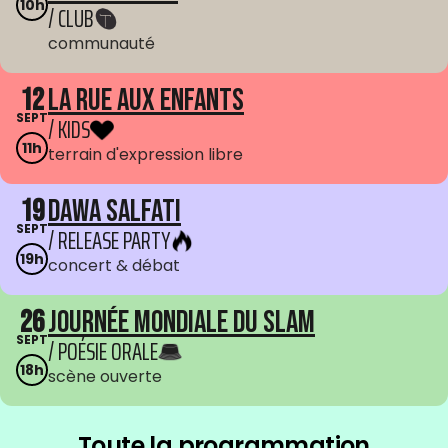
10h
/ CLUB
communauté
12
La Rue aux enfants
SEPT
/ KIDS
11h
terrain d'expression libre
19
Dawa Salfati
SEPT
/ RELEASE PARTY
19h
concert & débat
26
Journée mondiale du Slam
SEPT
/ POÉSIE ORALE
18h
scène ouverte
Toute la programmation