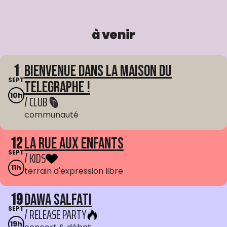
à venir
1
Bienvenue dans La Maison du
SEPT
Telegraphe !
10h
/ CLUB
communauté
12
La Rue aux enfants
SEPT
/ KIDS
11h
terrain d'expression libre
19
Dawa Salfati
SEPT
/ RELEASE PARTY
19h