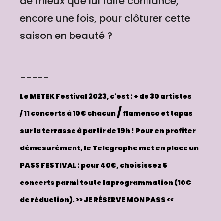
de mieux que lui faire confiance,
encore une fois, pour clôturer cette
saison en beauté ?
-----
Le METEK Festival 2023, c'est :
+ de 30 artistes
/
/ 11 concerts à 10€ chacun
flamenco et tapas
sur la terrasse à partir de 19h !
Pour en profiter
démesurément, le Telegraphe met en place un
PASS FESTIVAL : pour 40€, choisissez 5
concerts parmi toute la programmation (10€
de réduction).
>>
JE RÉSERVE MON PASS
<<